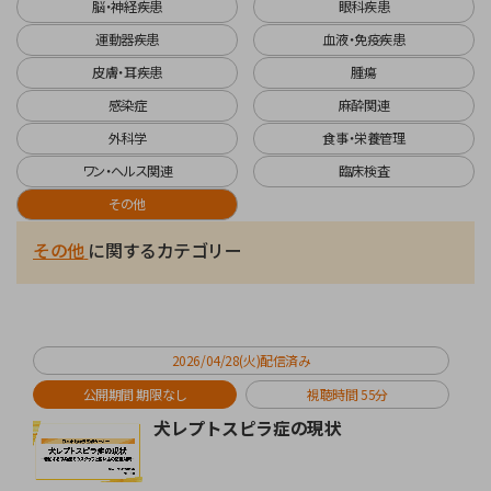
脳・神経疾患
眼科疾患
運動器疾患
血液・免疫疾患
皮膚・耳疾患
腫瘍
感染症
麻酔関連
外科学
食事・栄養管理
ワン・ヘルス関連
臨床検査
その他
心血管系疾患
呼吸器・胸腔疾患
口腔疾患
消化器疾患
腎・泌尿器疾患
脳・神経疾患
眼科疾患
運動器疾患
血液・免疫疾患
皮膚・耳疾患
腫瘍
感染症
麻酔関連
外科学
食事・栄養管理
ワン・ヘルス関連
臨床検査
に関するカテゴリー
に関するカテゴリー
に関するカテゴリー
に関するカテゴリー
に関するカテゴリー
に関するカテゴリー
に関するカテゴリー
に関するカテゴリー
に関するカテゴリー
に関するカテゴリー
に関するカテゴリー
に関するカテゴリー
に関するカテゴリー
に関するカテゴリー
に関するカテゴリー
に関するカテゴリー
に関するカテゴリー
その他
に関するカテゴリー
不整脈
発咳
歯科学
治療薬
泌尿器
脳神経
眼科
整形
CRP検査
アトピー性皮膚炎
腫瘍一般
FIP
開腹手術
術後管理
栄養管理
猫学
脊椎疾患
心筋症
腎臓病
腫瘍学
避妊手術
診断法
腫瘍検査
2026/04/28(火)配信済み
公開期間 期限なし
視聴時間 55分
犬レプトスピラ症の現状