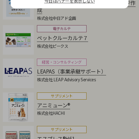
今日はバナーを表示しない
動物病院の集患につながる ホームページ作
成
株式会社中日アド企画
電子カルテ
ペットクルーカルテ７
株式会社ピークス
経営・コンサルティング
LEAPAS（事業承継サポート）
株式会社 LEAP Advisory Services
サプリメント
アニミューン®
株式会社HACHI
サプリメント
エスプレス®H61