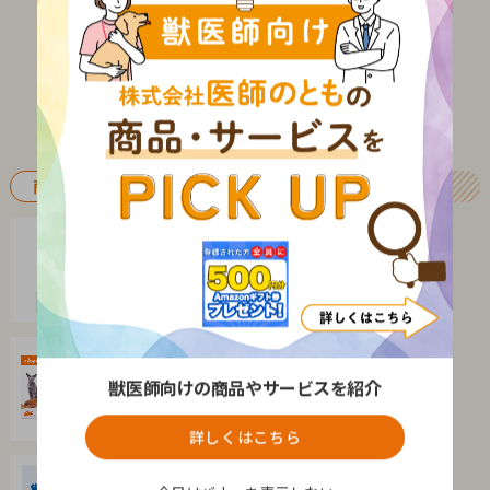
商品PICKUP
医療機器
生物顕微鏡カメラセット
メイジテクノ株式会社
サプリメント
ＪＢＰプラセンタＥＱリキッドＰＲＯ
獣医師向けの商品やサービスを紹介
株式会社日本生物製剤
詳しくはこちら
ＩＴ・システム