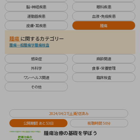
脳・神経疾患
眼科疾患
運動器疾患
血液・免疫疾患
皮膚・耳疾患
腫瘍
心血管系疾患
呼吸器・胸腔疾患
口腔疾患
消化器疾患
腎・泌尿器疾患
脳・神経疾患
眼科疾患
運動器疾患
血液・免疫疾患
皮膚・耳疾患
に関するカテゴリー
に関するカテゴリー
に関するカテゴリー
に関するカテゴリー
に関するカテゴリー
に関するカテゴリー
に関するカテゴリー
に関するカテゴリー
に関するカテゴリー
に関するカテゴリー
腫瘍
に関するカテゴリー
不整脈
発咳
歯科学
治療薬
泌尿器
脳神経
眼科
整形
CRP検査
アトピー性皮膚炎
脊椎疾患
心筋症
腎臓病
診断法
腫瘍一般
腫瘍学
腫瘍検査
感染症
麻酔関連
外科学
食事・栄養管理
ワン・ヘルス関連
臨床検査
その他
に関するカテゴリー
に関するカテゴリー
に関するカテゴリー
に関するカテゴリー
に関するカテゴリー
に関するカテゴリー
に関するカテゴリー
感染症
麻酔関連
FIP
開腹手術
術後管理
栄養管理
猫学
避妊手術
外科学
食事・栄養管理
ワン・ヘルス関連
臨床検査
その他
2024/04/27(土)配信済み
公開期間 あと53日
視聴時間 50分
腫瘍治療の基礎を学ぼう