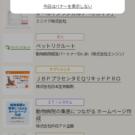
電子カルテ
今日はバナーを表示しない
オールインワンカルテ「ミニイク」
ミニイク株式会社
求人
ペットリクルート
動物病院経営パートナーEn-Jin（株式会社エンジン）
サプリメント
ＪＢＰプラセンタＥＱリキッドＰＲＯ
株式会社日本生物製剤
ＩＴ・システム
動物病院の集患につながる ホームページ作
成
株式会社中日アド企画