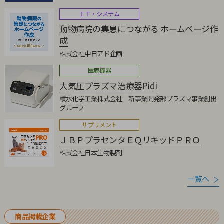
ＩＴ・システム
動物病院の集患につながる ホームページ作
成
株式会社中日アド企画
医療機器
大気圧プラズマ治療器Pidi
積水化学工業株式会社 新事業開発部プラズマ事業創出
グループ
サプリメント
ＪＢＰプラセンタＥＱリキッドＰＲＯ
株式会社日本生物製剤
一覧へ
商品掲載企業