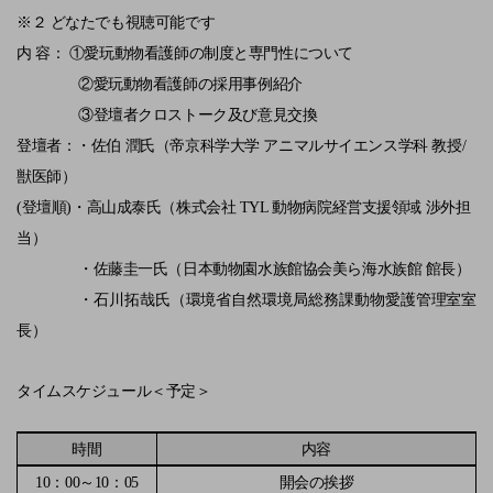
※２ どなたでも視聴可能です
内 容： ①愛玩動物看護師の制度と専門性について
②愛玩動物看護師の採用事例紹介
③登壇者クロストーク及び意見交換
登壇者：・佐伯 潤氏（帝京科学大学 アニマルサイエンス学科 教授
/
獣医師）
(
登壇順
)
・高山成泰氏（株式会社
TYL
動物病院経営支援領域 渉外担
当）
・佐藤圭一氏（日本動物園水族館協会美ら海水族館 館長）
・石川拓哉氏（環境省自然環境局総務課動物愛護管理室室
長）
タイムスケジュール＜予定＞
時間
内容
10
：
00
～
10
：
05
開会の挨拶