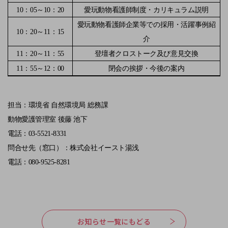
10
：
05
～
10
：
20
愛玩動物看護師制度・カリキュラム説明
愛玩動物看護師企業等での採用・活躍事例紹
10
：
20
～
11
：
15
介
11
：
20
～
11
：
55
登壇者クロストーク及び意見交換
11
：
55
～
12
：
00
閉会の挨拶・今後の案内
担当：環境省 自然環境局 総務課
動物愛護管理室 後藤 池下
電話：
03-5521-8331
問合せ先（窓口）：株式会社イースト湯浅
電話：
080-9525-8281
お知らせ一覧にもどる