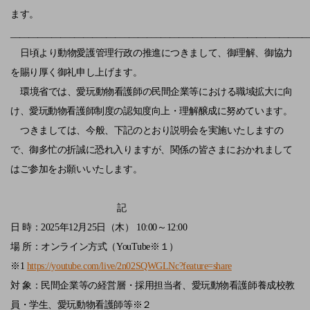
ます。
_________________________________________________________________
日頃より動物愛護管理行政の推進につきまして、御理解、御協力
を賜り厚く御礼申し上げます。
環境省では、愛玩動物看護師の民間企業等における職域拡大に向
け、愛玩動物看護師制度の認知度向上・理解醸成に努めています。
つきましては、今般、下記のとおり説明会を実施いたしますの
で、御多忙の折誠に恐れ入りますが、関係の皆さまにおかれまして
はご参加をお願いいたします。
記
日 時：
2025
年
12
月
25
日（木）
10:00
～
12:00
場 所：オンライン方式（
YouTube
※１）
※
1
https://youtube.com/live/2n02SQWGLNc?feature=share
対 象：民間企業等の経営層・採用担当者、愛玩動物看護師養成校教
員・学生、愛玩動物看護師等※２